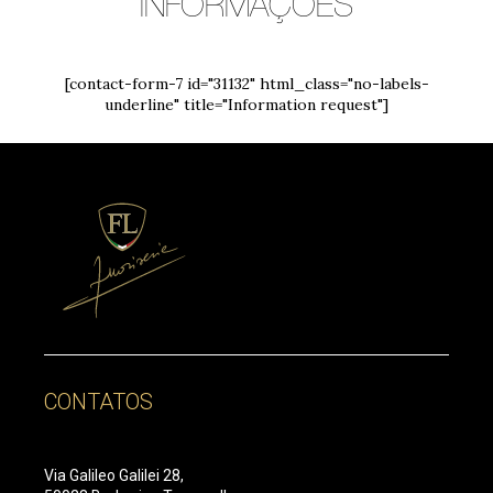
INFORMAÇÕES
[contact-form-7 id="31132" html_class="no-labels-
underline" title="Information request"]
CONTATOS
Via Galileo Galilei 28,