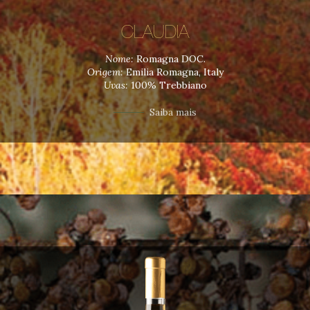
CLAUDIA
Nome:
Romagna DOC.
Origem:
Emilia Romagna, Italy
Uvas:
100% Trebbiano
Saiba mais