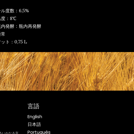
：
ル度数：6,5%
度：8℃
瓶内発酵：瓶内再発酵
通常
ト：0,75 L
言語
English
日本語
Português
るいかなる言