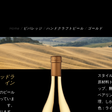
Home
ビバレッジ
ハンドクラフトビール
ゴールド
スタイル
テッドラ
原材料
イン
ップ、
のビール
ペアリ
っていま
理、し
す。
色：ラ
ります。